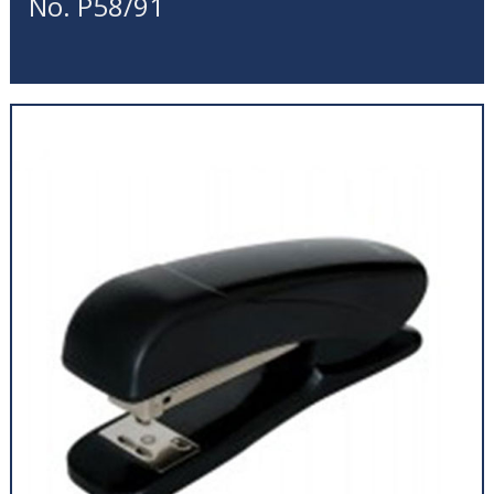
No. P58/91